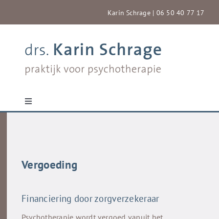
Ga
Karin Schrage | 06 50 40 77 17
naar
inhoud
Toggle
Navigation
Home
Voor wie
Vergoeding
Gang van zaken en aanmelding
Financiering door zorgverzekeraar
Psychotherapie wordt vergoed vanuit het